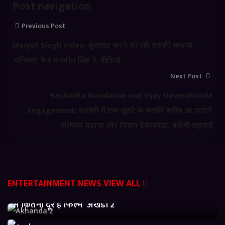
Post navigation
Previous Post
Manjot Singh Video: सुसाइड करने जा रही लड़की बचाया
‘एनिमल’ फेम मनजोत सिंह ने, वीडियो
Next Post
Rashmika Mandanna and Vijay Deverakonda
engagement: फरवरी में एक-दूसरे के काफी करीब आ जाएंगे
रश्मिका मंदाना और विजय देवरकोंडा, बजेगी शहनाई
ENTERTAINMENT NEWS
VIEW ALL
Akhanda 2 Box office Collection: जानें बजट निकालने
से कितनी दूर है फिल्म ‘अखंडा 2’