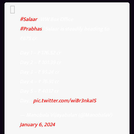
#Salaar
WW Box Office
#Prabhas
’ Salaar is steadily heading to
₹675 cr.
Day 1 – ₹ 176.52 cr
Day 2 – ₹ 101.39 cr
Day 3 – ₹ 95.24 cr
Day 4 – ₹ 76.91 cr
Day 5 – ₹ 40.17 cr
Day…
pic.twitter.com/wiBr3nkaIS
— Manobala Vijayabalan (@ManobalaV)
January 6, 2024