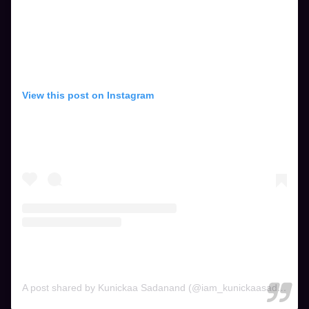
View this post on Instagram
A post shared by Kunickaa Sadanand (@iam_kunickaasadanand)