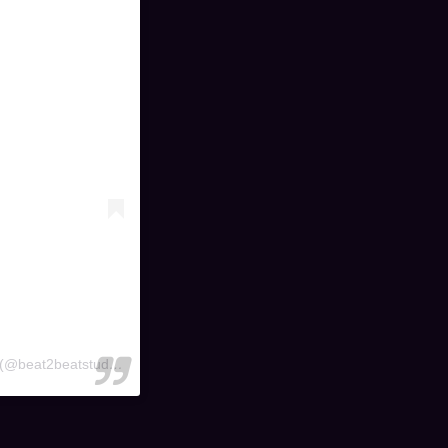
A post shared by Beat2Beat Studio | Omcar Rokade | Sangli (@beat2beatstudio)