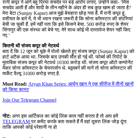
रानी कपूर ने आगे बहू प्रिया सचदेव पर बड़े आरोप लगाए. उन्होंने कहा- ‘मिस
सचदेव आती हैं और शादी के तीन महीने के अंदर ही सब कुछ खत्म हो जाता है?
मेरा बेटा (Sunjay Kapur) आज मुझे बेसहारा छोड़ गया है. मैं रानी कपूर हूं.
वसीयत के बारे में, ये भी ध्यान रखना जरूरी है कि सोना कॉमस्टार की संपत्तियां
बेची जा चुकी हैं. हमें नहीं पता कि इसे किसने बेचा. 500 करोड़ रुपए के शेयर
सिंगापुर की एक संस्था को बेचे गए. मेरे साथ कोई भी दस्तावेज शेयर नहीं किए
गए.’
कितनी थी संजय कपूर की नेटवर्थ
बता दें कि 12 जून को यूके में पोलो खेलते हुए संजय कपूर (Sunjay Kapur) को
हार्ट अटैक आया था. जिसके बाद उनकी मौत हो गई थी. फोर्ब्स की रिपोर्ट के
मुताबिक संजय कपूर की नेटवर्थ 10300 करोड़ थी. संजय कपूर ऑटो कम्पोनेंट
मेकर सोना कॉमस्टार के चेयरपर्सन थे. ब्लूमबर्ग की मानें तो सोना कॉमस्टार की
मार्केट वैल्यू 31000 करोड़ रुपए है.
Must Read:
Aryan Khan Series: आर्यन खान ने एक सीरीज में तीनों खानों
को किया कास्ट
Join Our Telegram Channel
नोट:
अगर इस आर्टिकल का कोई लिंक काम नहीं करता है तो आप हमें
TELEGRAM
पर कमेंट करके बता सकते हैं मैं वहां दूसरा लिंक जोड़ दूंगा
ताकि आपको कोई परेशानी ना हो