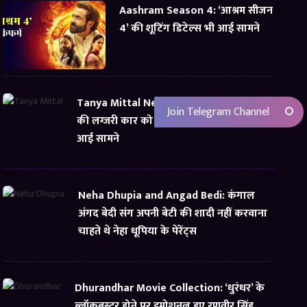
Aashram Season 4: ‘आश्रम सीजन
4’ की शूटिंग डिटेल्स भी आई सामने
Tanya Mittal Net Worth: तान्या मित्तल भाड़े
Join Telegram Channel
की लग्जरी कार को बता रही थी अपना, यूं सच्चाई
आई सामने
Neha Dhupia and Angad Bedi: कंगाल
अंगद बेदी संग अपनी बेटी की शादी नहीं करवाना
चाहते थे नेहा धूपिया के पेरेंट्स
Dhurandhar Movie Collection: ‘धुरंधर’ के
ब्लॉकबस्टर होने पर इमोशनल हुए रणवीर सिंह