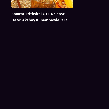
Samrat Prithviraj OTT Release
Date: Akshay Kumar Movie Out
July 1 on Amazon Prime Video