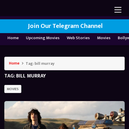
Join Our Telegram Channel
Home
Upcoming Movies
Web Stories
Movies
Bolly
Home
Tag:
bill murray
TAG:
BILL MURRAY
MOVIES