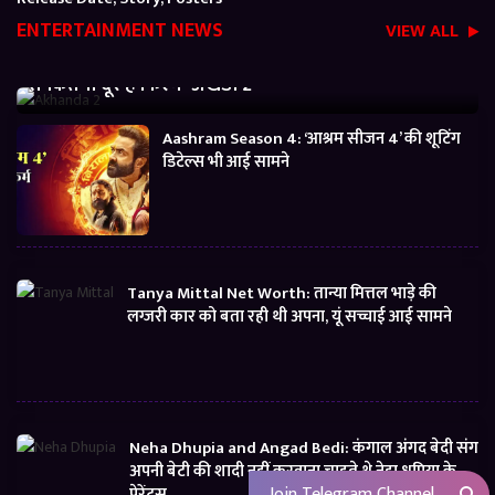
ENTERTAINMENT NEWS
VIEW ALL
Akhanda 2 Box office Collection: जानें बजट निकालने
से कितनी दूर है फिल्म ‘अखंडा 2’
Aashram Season 4: ‘आश्रम सीजन 4’ की शूटिंग
डिटेल्स भी आई सामने
Tanya Mittal Net Worth: तान्या मित्तल भाड़े की
लग्जरी कार को बता रही थी अपना, यूं सच्चाई आई सामने
Neha Dhupia and Angad Bedi: कंगाल अंगद बेदी संग
अपनी बेटी की शादी नहीं करवाना चाहते थे नेहा धूपिया के
Join Telegram Channel
पेरेंट्स