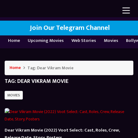
Join Our Telegram Channel
Home
Upcoming Movies
Web Stories
Movies
Bolly
Home
Tag:
Dear Vikram Movie
TAG:
DEAR VIKRAM MOVIE
MOVIES
Dear Vikram Movie (2022) Voot Select: Cast, Roles, Crew,
Release Date, Story, Posters