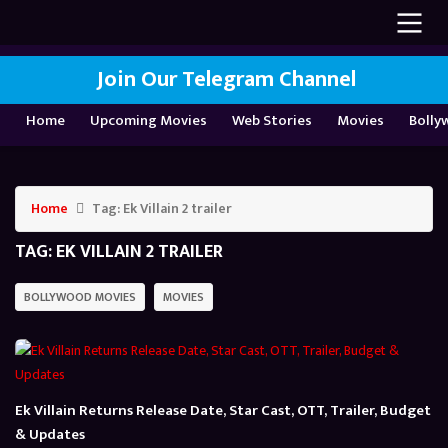
Join Our Telegram Channel
Home
Upcoming Movies
Web Stories
Movies
Bolly
Home
Tag:
Ek Villain 2 trailer
TAG:
EK VILLAIN 2 TRAILER
BOLLYWOOD MOVIES
MOVIES
Ek Villain Returns Release Date, Star Cast, OTT, Trailer, Budget
& Updates