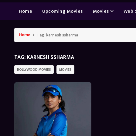
Home
Upcoming Movies
Movies
Web 
Home
Tag:
karnesh ssharma
TAG:
KARNESH SSHARMA
BOLLYWOOD MOVIES
MOVIES