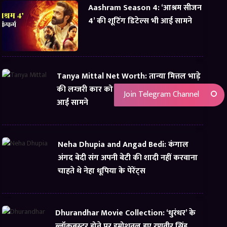
Aashram Season 4: ‘आश्रम सीजन
4’ की शूटिंग डिटेल्स भी आई सामने
Tanya Mittal Net Worth: तान्या मित्तल भाड़े
की लग्जरी कार को बता रही थी अपना, यूं सच्चाई
Join Telegram Channel
आई सामने
Neha Dhupia and Angad Bedi: कंगाल
अंगद बेदी संग अपनी बेटी की शादी नहीं करवाना
चाहते थे नेहा धूपिया के पेरेंट्स
Dhurandhar Movie Collection: ‘धुरंधर’ के
ब्लॉकबस्टर होने पर इमोशनल हुए रणवीर सिंह