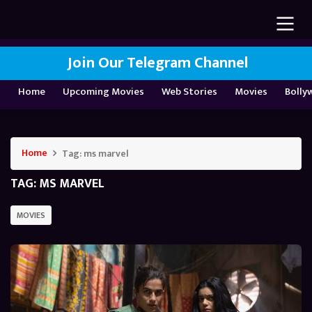
Join Our Telegram Channel
Home
Upcoming Movies
Web Stories
Movies
Bolly
Home
Tag:
ms marvel
TAG:
MS MARVEL
MOVIES