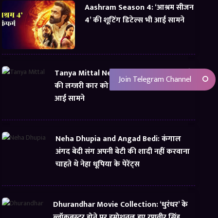
Aashram Season 4: ‘आश्रम सीजन
4’ की शूटिंग डिटेल्स भी आई सामने
Tanya Mittal Net Worth: तान्या मित्तल भाड़े
Join Telegram Channel
की लग्जरी कार को बता रही थी अपना, यूं सच्चाई
आई सामने
Neha Dhupia and Angad Bedi: कंगाल
अंगद बेदी संग अपनी बेटी की शादी नहीं करवाना
चाहते थे नेहा धूपिया के पेरेंट्स
Dhurandhar Movie Collection: ‘धुरंधर’ के
ब्लॉकबस्टर होने पर इमोशनल हुए रणवीर सिंह