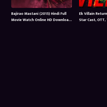
Bajirao Mastani (2015) Hindi Full
Ek Villain Retur
Movie Watch Online HD Download
Star Cast, OTT, 
| Video 720p, 480p Online in HD
Updates
Quality