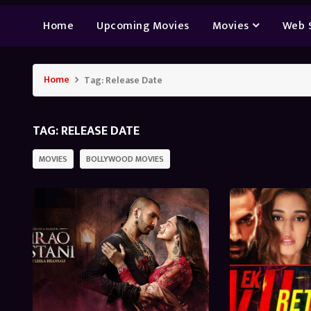
Home
Upcoming Movies
Movies
Web 
Home
Tag:
Release Date
TAG:
RELEASE DATE
MOVIES
BOLLYWOOD MOVIES