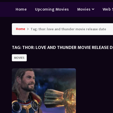
Home
Upcoming Movies
Movies
Web 
Home
Tag:
thor: love and thunder movie release date
TAG:
THOR: LOVE AND THUNDER MOVIE RELEASE 
MOVIES