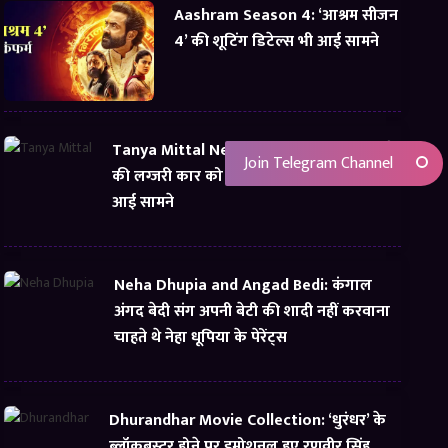
Aashram Season 4: ‘आश्रम सीजन
4’ की शूटिंग डिटेल्स भी आई सामने
Tanya Mittal Net Worth: तान्या मित्तल भाड़े
Join Telegram Channel
की लग्जरी कार को बता रही थी अपना, यूं सच्चाई
आई सामने
Neha Dhupia and Angad Bedi: कंगाल
अंगद बेदी संग अपनी बेटी की शादी नहीं करवाना
चाहते थे नेहा धूपिया के पेरेंट्स
Dhurandhar Movie Collection: ‘धुरंधर’ के
ब्लॉकबस्टर होने पर इमोशनल हुए रणवीर सिंह