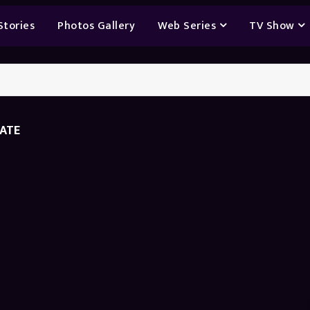
Stories
Photos Gallery
Web Series
TV Show
DATE