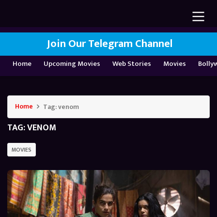
Join Our Telegram Channel
Home
Upcoming Movies
Web Stories
Movies
Bolly
Home
Tag:
venom
TAG:
VENOM
MOVIES