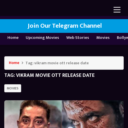
Join Our Telegram Channel
Home
Upcoming Movies
Web Stories
Movies
Bolly
Home
Tag:
vikram movie ott release date
TAG:
VIKRAM MOVIE OTT RELEASE DATE
MOVIES