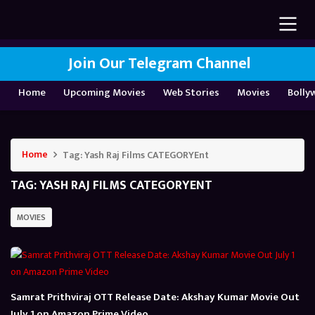
Join Our Telegram Channel
Home
Upcoming Movies
Web Stories
Movies
Bolly
Home
Tag:
Yash Raj Films CATEGORYEnt
TAG:
YASH RAJ FILMS CATEGORYENT
MOVIES
Samrat Prithviraj OTT Release Date: Akshay Kumar Movie Out
July 1 on Amazon Prime Video