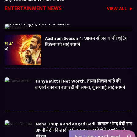
ENTERTAINMENT NEWS
VIEW ALL
Akhanda 2 Box office Collection: जानें बजट निकालने
से कितनी दूर है फिल्म ‘अखंडा 2’
Aashram Season 4: ‘आश्रम सीजन 4’ की शूटिंग
डिटेल्स भी आई सामने
Tanya Mittal Net Worth: तान्या मित्तल भाड़े की
लग्जरी कार को बता रही थी अपना, यूं सच्चाई आई सामने
Neha Dhupia and Angad Bedi: कंगाल अंगद बेदी संग
अपनी बेटी की शादी नहीं करवाना चाहते थे नेहा धूपिया के
Join Telegram Channel
पेरेंट्स