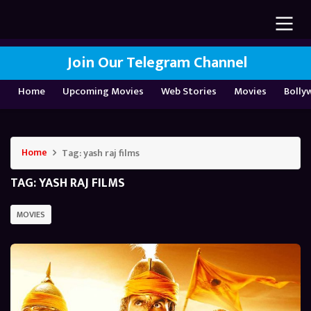
Join Our Telegram Channel
Home
Upcoming Movies
Web Stories
Movies
Bolly
Home
Tag:
yash raj films
TAG:
YASH RAJ FILMS
MOVIES