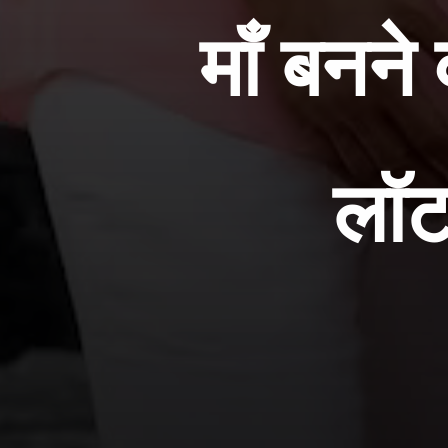
माँ बनने
लॉट