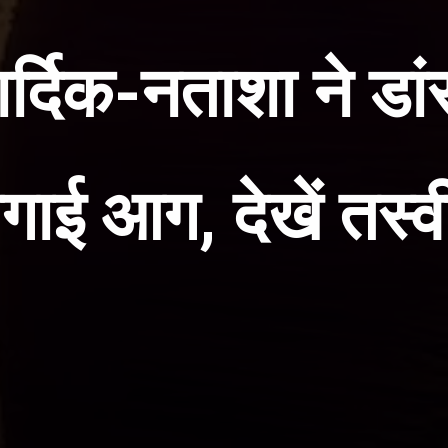
हार्दिक-नताशा ने डा
गाई आग, देखें तस्वीर