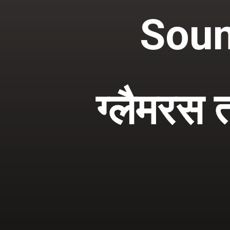
Soun
ग्लैमरस 