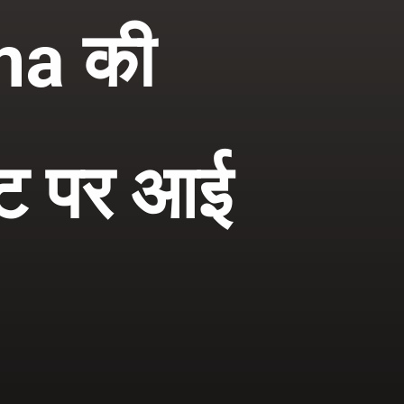
ma की
नेट पर आई