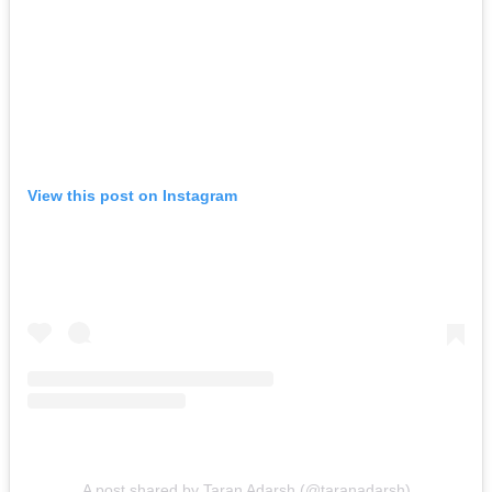
View this post on Instagram
A post shared by Taran Adarsh (@taranadarsh)