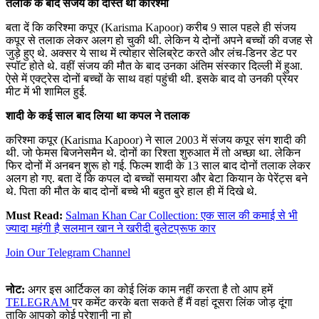
तलाक के बाद संजय की दोस्त थीं करिश्मा
बता दें कि करिश्मा कपूर (Karisma Kapoor) करीब 9 साल पहले ही संजय
कपूर से तलाक लेकर अलग हो चुकी थी. लेकिन ये दोनों अपने बच्चों की वजह से
जुड़े हुए थे. अक्सर ये साथ में त्योहार सेलिब्रेट करते और लंच-डिनर डेट पर
स्पॉट होते थे. वहीं संजय की मौत के बाद उनका अंतिम संस्कार दिल्ली में हुआ.
ऐसे में एक्ट्रेस दोनों बच्चों के साथ वहां पहुंची थी. इसके बाद वो उनकी प्रेयर
मीट में भी शामिल हुई.
शादी के कई साल बाद लिया था कपल ने तलाक
करिश्मा कपूर (Karisma Kapoor) ने साल 2003 में संजय कपूर संग शादी की
थी. जो फेमस बिजनेसमैन थे. दोनों का रिश्ता शुरुआत में तो अच्छा था. लेकिन
फिर दोनों में अनबन शुरू हो गई. फिल्म शादी के 13 साल बाद दोनों तलाक लेकर
अलग हो गए. बता दें कि कपल दो बच्चों समायरा और बेटा कियान के पेरेंट्स बने
थे. पिता की मौत के बाद दोनों बच्चे भी बहुत बुरे हाल ही में दिखे थे.
Must Read:
Salman Khan Car Collection: एक साल की कमाई से भी
ज्यादा महंगी है सलमान खान ने खरीदी बुलेटप्रूफ कार
Join Our Telegram Channel
नोट:
अगर इस आर्टिकल का कोई लिंक काम नहीं करता है तो आप हमें
TELEGRAM
पर कमेंट करके बता सकते हैं मैं वहां दूसरा लिंक जोड़ दूंगा
ताकि आपको कोई परेशानी ना हो