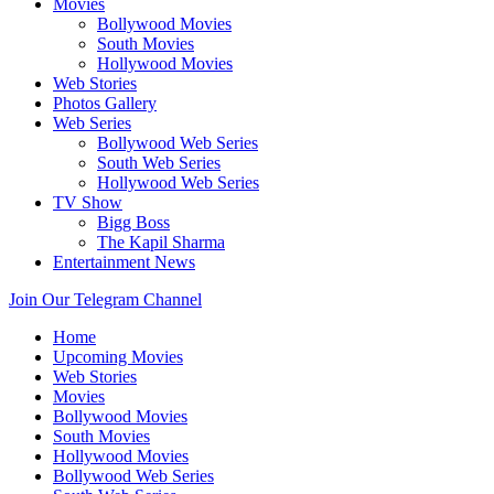
Movies
Bollywood Movies
South Movies
Hollywood Movies
Web Stories
Photos Gallery
Web Series
Bollywood Web Series
South Web Series
Hollywood Web Series
TV Show
Bigg Boss
The Kapil Sharma
Entertainment News
Join Our Telegram Channel
Home
Upcoming Movies
Web Stories
Movies
Bollywood Movies
South Movies
Hollywood Movies
Bollywood Web Series