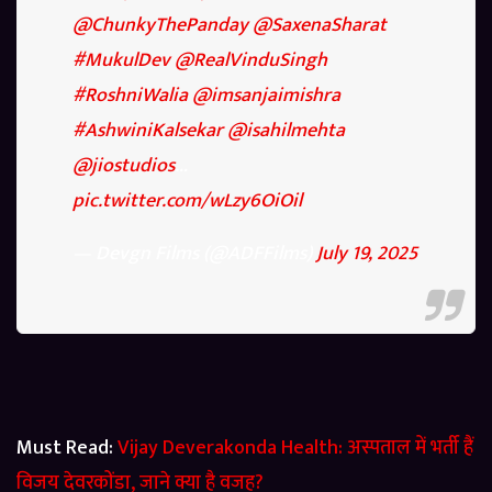
@ChunkyThePanday
@SaxenaSharat
#MukulDev
@RealVinduSingh
#RoshniWalia
@imsanjaimishra
#AshwiniKalsekar
@isahilmehta
@jiostudios
…
pic.twitter.com/wLzy6OiOil
— Devgn Films (@ADFFilms)
July 19, 2025
Must Read:
Vijay Deverakonda Health: अस्पताल में भर्ती हैं
विजय देवरकोंडा, जाने क्या है वजह?